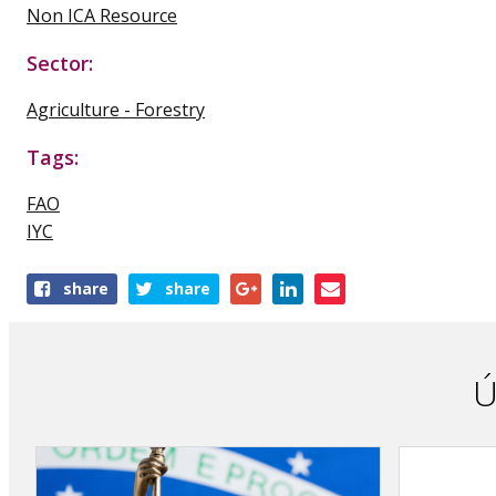
Non ICA Resource
Sector:
Agriculture - Forestry
Tags:
FAO
IYC
Share
share
share
this
publication
Ú