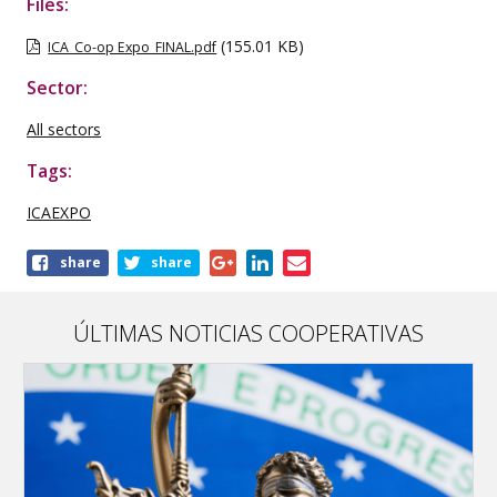
Files:
(155.01 KB)
ICA_Co-op Expo_FINAL.pdf
Sector:
All sectors
Tags:
ICAEXPO
Share
share
share
this
publication
ÚLTIMAS NOTICIAS COOPERATIVAS