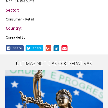
Non ICA Resource
Sector:
Consumer - Retail
Country:
Corea del Sur
Share
share
share
this
publication
ÚLTIMAS NOTICIAS COOPERATIVAS