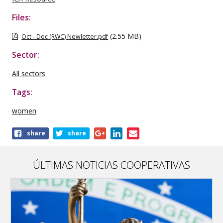
Files:
(2.55 MB)
Oct - Dec (RWC) Newletter.pdf
Sector:
All sectors
Tags:
women
Share
share
share
this
publication
ÚLTIMAS NOTICIAS COOPERATIVAS