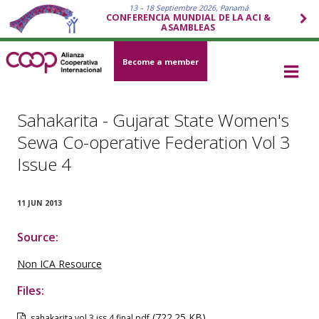
13 – 18 Septiembre 2026, Panamá
CONFERENCIA MUNDIAL DE LA ACI &
ASAMBLEAS
Become a member
Sahakarita - Gujarat State Women's
Sewa Co-operative Federation Vol 3
Issue 4
11 JUN 2013
Source:
Non ICA Resource
Files:
(722.25 KB)
sahakarita vol 3 iss 4 final.pdf