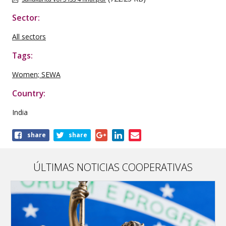
Sector:
All sectors
Tags:
Women; SEWA
Country:
India
Share
share
share
this
publication
ÚLTIMAS NOTICIAS COOPERATIVAS