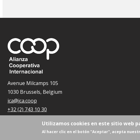
Avenue Milcamps 105
1030 Brussels, Belgium
ica@ica.coop
+32 (2) 743 10 30
Utilizamos cookies en este sitio web p
Al hacer clic en el botón "Aceptar", acepta nuestr