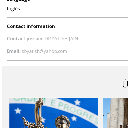
Inglés
Contact information
Contact person:
DR.YATISH JAIN
Email:
sbyatish@yahoo.com
Ú