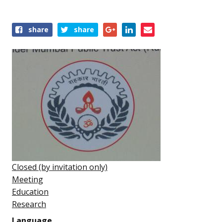
Share
share
share
this
event
Closed (by invitation only)
Meeting
Education
Research
Language