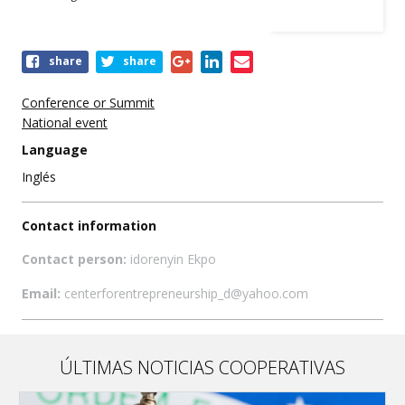
Share
share
share
this
event
Conference or Summit
National event
Language
Inglés
Contact information
Contact person:
idorenyin Ekpo
Email:
centerforentrepreneurship_d@yahoo.com
ÚLTIMAS NOTICIAS COOPERATIVAS