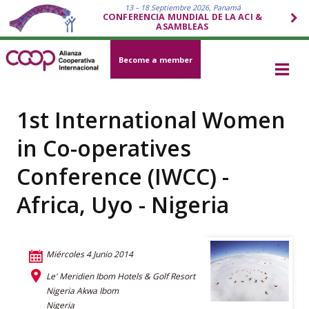
13 – 18 Septiembre 2026, Panamá
CONFERENCIA MUNDIAL DE LA ACI &
ASAMBLEAS
Become a member
1st International Women
in Co-operatives
Conference (IWCC) -
Africa, Uyo - Nigeria
Miércoles 4 Junio 2014
Le' Meridien Ibom Hotels & Golf Resort
Nigeria Akwa Ibom
Nigeria