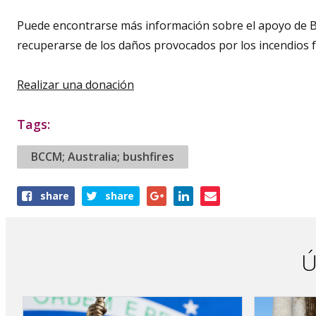
Puede encontrarse más información sobre el apoyo de B
recuperarse de los daños provocados por los incendios 
Realizar una donación
Tags:
BCCM; Australia; bushfires
Share
share
share
this
article
Ú