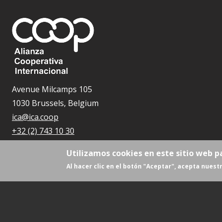
Avenue Milcamps 105
1030 Brussels, Belgium
ica@ica.coop
+32 (2) 743 10 30
Utilizamos cookies en este sitio web p
Al hacer clic en el botón "Aceptar", acepta nuestr