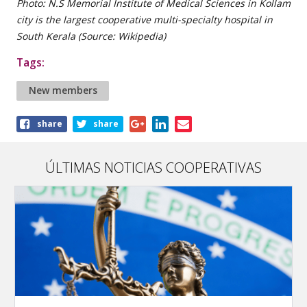
Photo: N.S Memorial Institute of Medical Sciences in Kollam
city is the largest cooperative multi-specialty hospital in
South Kerala (Source: Wikipedia)
Tags:
New members
Share
share
share
this
article
ÚLTIMAS NOTICIAS COOPERATIVAS