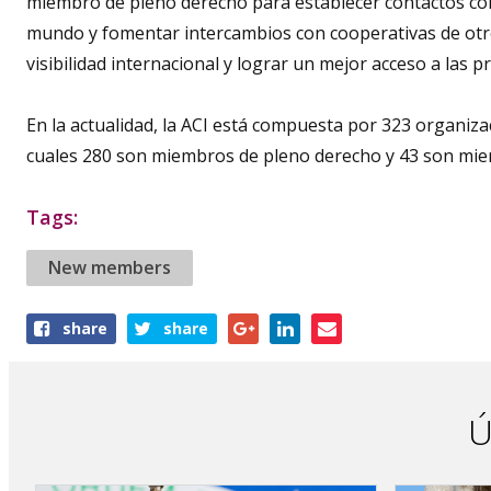
miembro de pleno derecho para establecer contactos con
mundo y fomentar intercambios con cooperativas de otro
visibilidad internacional y lograr un mejor acceso a las p
En la actualidad, la ACI está compuesta por 323 organiz
cuales 280 son miembros de pleno derecho y 43 son mie
Tags:
New members
Share
share
share
this
article
Ú