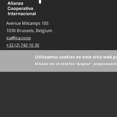
Avenue Milcamps 105
1030 Brussels, Belgium
ica@ica.coop
+32 (2) 743 10 30
Utilizamos cookies en este sitio web p
Al hacer clic en el botón "Aceptar", acepta nuestr