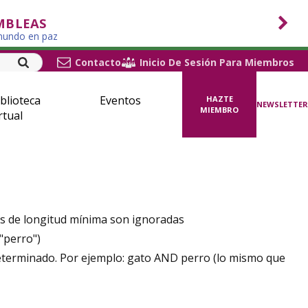
MBLEAS
 mundo en paz
Contacto
Inicio De Sesión Para Miembros
blioteca
Eventos
HAZTE
NEWSLETTER
MIEMBRO
rtual
las de longitud mínima son ignoradas
"perro")
determinado. Por ejemplo: gato AND perro (lo mismo que