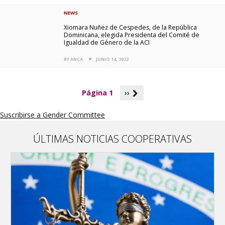
NEWS
Xiomara Nuñez de Cespedes, de la República
Dominicana, elegida Presidenta del Comité de
Igualdad de Género de la ACI
BY ANCA
JUNIO 14, 2022
P
Página 1
››
a
g
Suscribirse a Gender Committee
i
n
a
ÚLTIMAS NOTICIAS COOPERATIVAS
c
i
ó
n