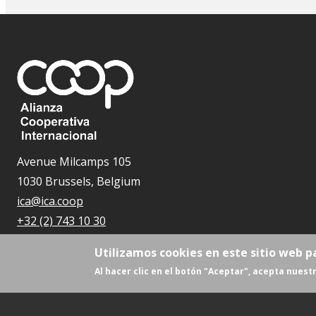
Avenue Milcamps 105
1030 Brussels, Belgium
ica@ica.coop
+32 (2) 743 10 30
Utilizamos cookies en este sitio web p
Al hacer clic en el botón "Aceptar", acepta nuestr