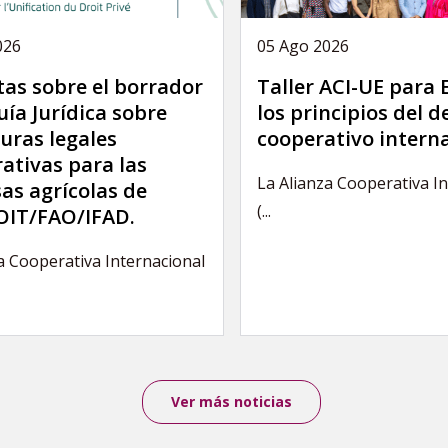
026
05 Ago 2026
as sobre el borrador
Taller ACI-UE para
uía Jurídica sobre
los principios del 
uras legales
cooperativo intern
ativas para las
La Alianza Cooperativa I
as agrícolas de
(...
IT/FAO/IFAD.
a Cooperativa Internacional
Ver más noticias