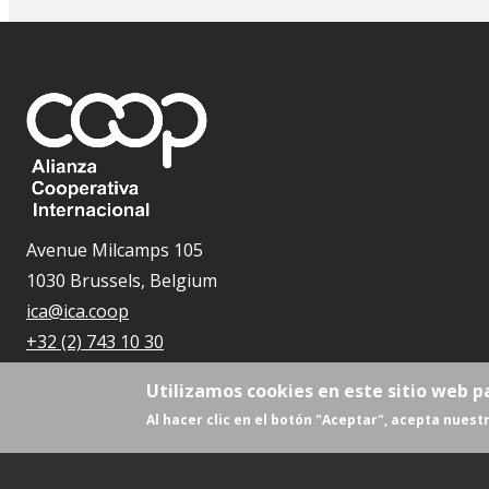
Avenue Milcamps 105
1030 Brussels, Belgium
ica@ica.coop
+32 (2) 743 10 30
Utilizamos cookies en este sitio web p
Al hacer clic en el botón "Aceptar", acepta nuestr