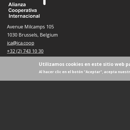
Avenue Milcamps 105
1030 Brussels, Belgium
ica@ica.coop
+32 (2) 743 10 30
Utilizamos cookies en este sitio web p
Al hacer clic en el botón "Aceptar", acepta nuestr