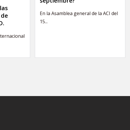
septiembre?
las
En la Asamblea general de la ACI del
 de
15...
D.
nternacional