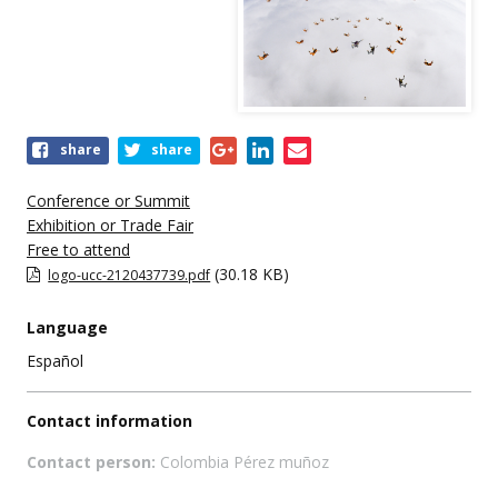
Share
share
share
this
event
Conference or Summit
Exhibition or Trade Fair
Free to attend
(30.18 KB)
logo-ucc-2120437739.pdf
Language
Español
Contact information
Contact person:
Colombia Pérez muñoz