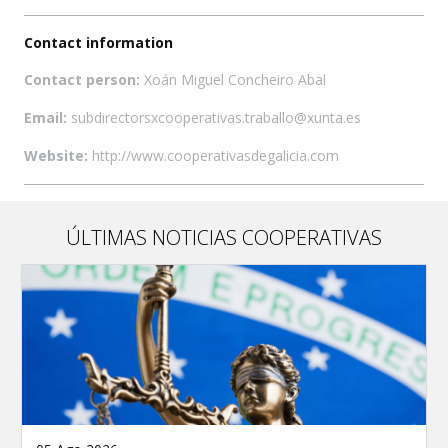
Contact information
Contact person:
Xoán Miguel Concheiro Abal
Email:
subdirectorsxcooperativas.traballo@xunta.es
Website:
http://www.cooperativasdegalicia.com
ÚLTIMAS NOTICIAS COOPERATIVAS