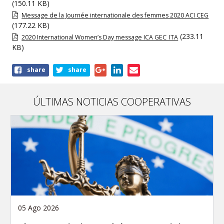
(150.11 KB)
Message de la Journée internationale des femmes 2020 ACI CEG
(177.22 KB)
(233.11
2020 International Women’s Day message ICA GEC_ITA
KB)
Share
share
share
this
publication
ÚLTIMAS NOTICIAS COOPERATIVAS
05 Ago 2026