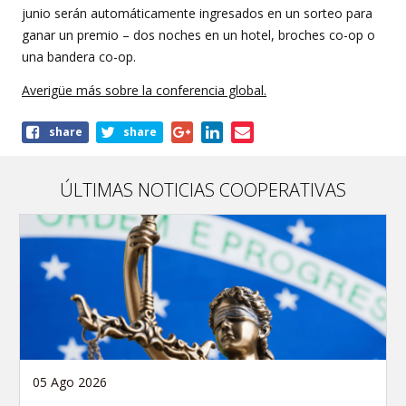
junio serán automáticamente ingresados en un sorteo para
ganar un premio – dos noches en un hotel, broches co-op o
una bandera co-op.
Averigüe más sobre la conferencia global.
Share
share
share
this
article
ÚLTIMAS NOTICIAS COOPERATIVAS
05 Ago 2026