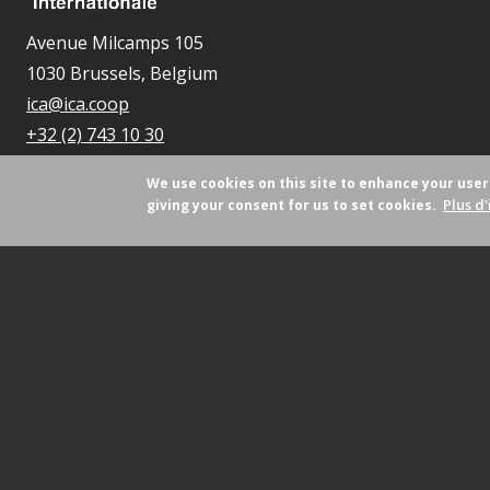
Avenue Milcamps 105
1030 Brussels, Belgium
ica@ica.coop
+32 (2) 743 10 30
We use cookies on this site to enhance your use
Plus d'
giving your consent for us to set cookies.