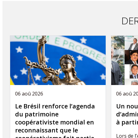
article
DER
06 aoû 2026
06 aoû 2
Le Brésil renforce l’agenda
Un nou
du patrimoine
d’admin
coopérativiste mondial en
à part
reconnaissant que le
Lors de l