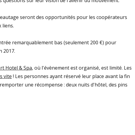
es questions sur leur vision de l'avenir du mouvement.
 réseautage seront des opportunités pour les coopérateurs
 liens.
'entrée remarquablement bas (seulement 200 €) pour
n 2017.
ort Hotel & Spa
, où l'évènement est organisé, est limité. Les
s vite
! Les personnes ayant réservé leur place avant la fin
emporter une récompense : deux nuits d'hôtel, des pins