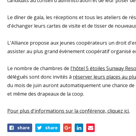
candidats au conseil d'administration et de leur poser d
Le dîner de gala, les réceptions et tous les ateliers de
d'échanger leurs cartes de visite et de tisser de nouveaux
L'Alliance propose aux jeunes coopérateurs un droit d
assister au plus grand évènement coopératif organisé e
Le nombre de chambres de
l'hôtel 5 étoiles Sunway Res
délégués sont donc invités à
réserver leurs places au plu
du mois de juin auront automatiquement une chance de r
et même des drapeaux de la coop.
Pour plus d'informations sur la conférence, cliquez ici.
Share
share
share
this