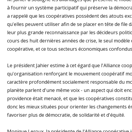
à fournir un système participatif qui préserve la démocrat
a rappelé que les coopératives possèdent des atouts excep
qu'elles peuvent utiliser afin de se placer en tête de file
leur plus grande reconnaissance par les décideurs politiq
cours des huit dernières années de crise, le seul modèle 
coopérative, et ce tous secteurs économiques confondus
Le président Jahier estime à cet égard que l'Alliance coop
qu'organisation renforçant le mouvement coopératif mon
caractère profondément socialement responsable du mouv
planète parlent d'une même voix - un aspect qui doit enco
providence était menacé, et que les coopératives constitu
donc les mieux situées pour orienter les changements éma
favoriser plus de démocratie, de solidarité et d'équité.
Monique Leroux, la présidente de l'Alliance coopérative i