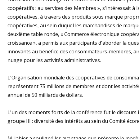
coopératifs : au services des Membres », s'intéressait à 
coopératives, à travers des produits sous marque propre
coopératives, au sein duquel les marchandises de marque
deuxième table ronde, « Commerce électronique coopérati
croissance », a permis aux participants d'aborder la ques
innovants au bénéfice des consommateurs-membres, ains
nuage pour les activités administratives.
L'Organisation mondiale des coopératives de consommate
représentent 75 millions de membres et dont les activité
annuel de 50 milliards de dollars.
L'un des moments forts de la conférence fut le discours 
groupe III : diversité des intérêts au sein du Comité éco
M. Jahier a souligné les avantages que présente le modèle