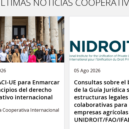
LTIMAS NOTICIAS COOPERATI
026
05 Ago 2026
 ACI-UE para Enmarcar
Consultas sobre el
ncipios del derecho
de la Guía Jurídica 
tivo internacional
estructuras legales
colaborativas para 
a Cooperativa Internacional
empresas agrícolas
UNIDROIT/FAO/IFA