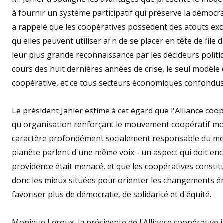
à fournir un système participatif qui préserve la démocrat
a rappelé que les coopératives possèdent des atouts excep
qu'elles peuvent utiliser afin de se placer en tête de file
leur plus grande reconnaissance par les décideurs politiq
cours des huit dernières années de crise, le seul modèle 
coopérative, et ce tous secteurs économiques confondus
Le président Jahier estime à cet égard que l'Alliance coop
qu'organisation renforçant le mouvement coopératif mon
caractère profondément socialement responsable du mouv
planète parlent d'une même voix - un aspect qui doit enco
providence était menacé, et que les coopératives constitu
donc les mieux situées pour orienter les changements éma
favoriser plus de démocratie, de solidarité et d'équité.
Monique Leroux, la présidente de l'Alliance coopérative i