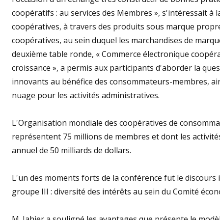
coopératifs : au services des Membres », s'intéressait à 
coopératives, à travers des produits sous marque propre
coopératives, au sein duquel les marchandises de marque
deuxième table ronde, « Commerce électronique coopérati
croissance », a permis aux participants d'aborder la ques
innovants au bénéfice des consommateurs-membres, ains
nuage pour les activités administratives.
L'Organisation mondiale des coopératives de consommate
représentent 75 millions de membres et dont les activité
annuel de 50 milliards de dollars.
L'un des moments forts de la conférence fut le discours 
groupe III : diversité des intérêts au sein du Comité éco
M. Jahier a souligné les avantages que présente le modèle