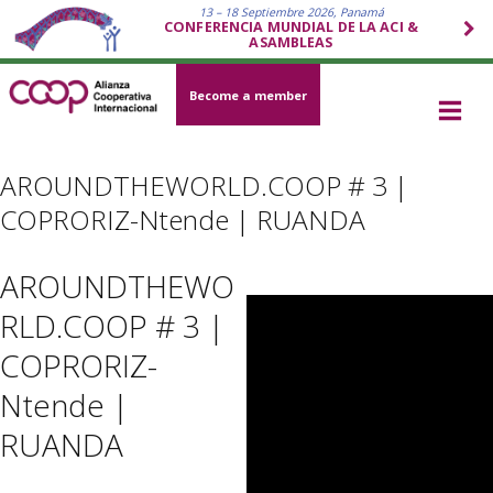
13 – 18 Septiembre 2026, Panamá
CONFERENCIA MUNDIAL DE LA ACI &
ASAMBLEAS
Become a member
AROUNDTHEWORLD.COOP # 3 |
COPRORIZ-Ntende | RUANDA
AROUNDTHEWO
RLD.COOP # 3 |
COPRORIZ-
Ntende |
RUANDA