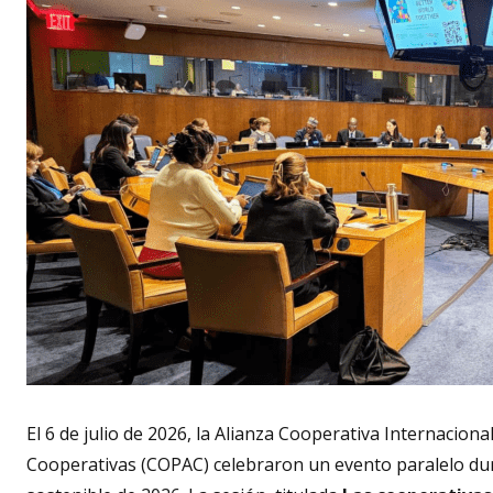
El 6 de julio de 2026, la Alianza Cooperativa Internaciona
Cooperativas (COPAC) celebraron un evento paralelo duran