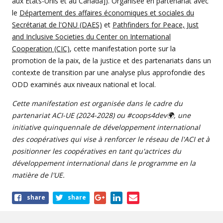
aux États-Unis et au Canada]). Organisée en partenariat avec
le
Département des affaires économiques et sociales du
Secrétariat de l'ONU (DAES)
et
Pathfinders for Peace, Just
and Inclusive Societies du Center on International
Cooperation (CIC)
, cette manifestation porte sur la
promotion de la paix, de la justice et des partenariats dans un
contexte de transition par une analyse plus approfondie des
ODD examinés aux niveaux national et local.
Cette manifestation est organisée dans le cadre du
partenariat ACI-UE (2024-2028) ou #coops4dev🌍, une
initiative quinquennale de développement international
des coopératives qui vise à renforcer le réseau de l'ACI et à
positionner les coopératives en tant qu'actrices du
développement international dans le programme en la
matière de l'UE.
Share
share
share
this
article