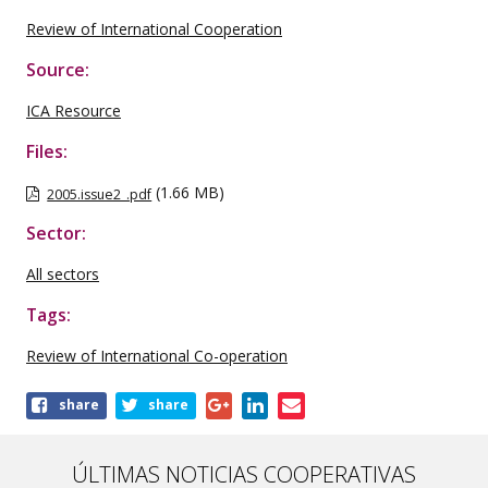
Review of International Cooperation
Source:
ICA Resource
Files:
(1.66 MB)
2005.issue2_.pdf
Sector:
All sectors
Tags:
Review of International Co-operation
Share
share
share
this
publication
ÚLTIMAS NOTICIAS COOPERATIVAS