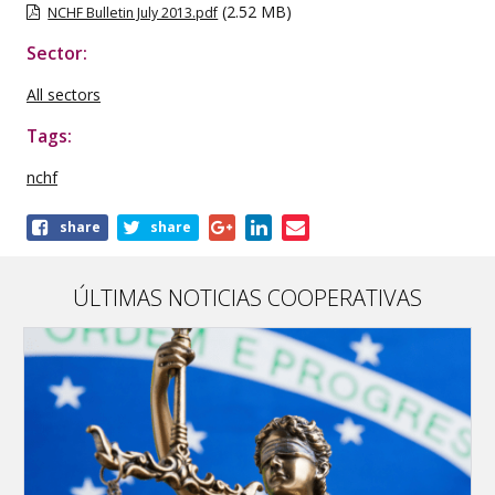
(2.52 MB)
NCHF Bulletin July 2013.pdf
Sector:
All sectors
Tags:
nchf
Share
share
share
this
publication
ÚLTIMAS NOTICIAS COOPERATIVAS