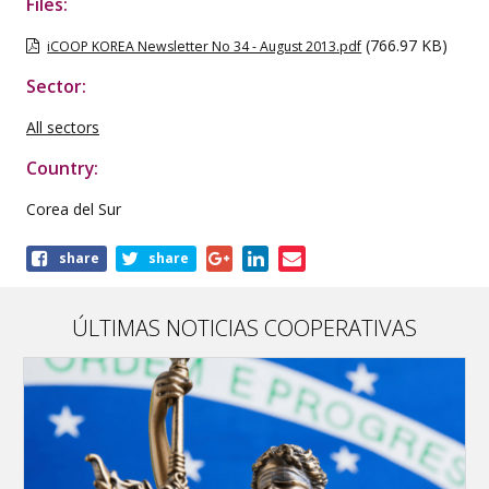
Files:
(766.97 KB)
iCOOP KOREA Newsletter No 34 - August 2013.pdf
Sector:
All sectors
Country:
Corea del Sur
Share
share
share
this
publication
ÚLTIMAS NOTICIAS COOPERATIVAS