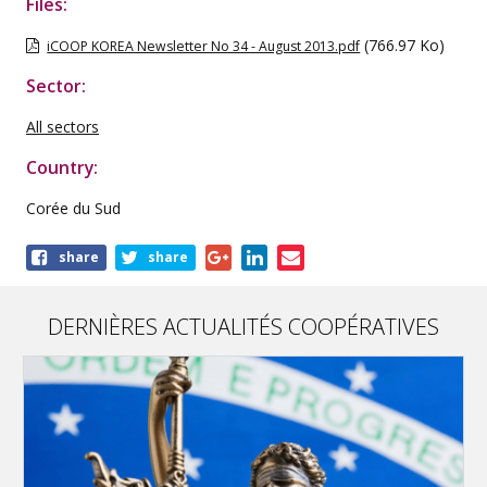
Files:
(766.97 Ko)
iCOOP KOREA Newsletter No 34 - August 2013.pdf
Sector:
All sectors
Country:
Corée du Sud
Share
share
share
this
publication
DERNIÈRES ACTUALITÉS COOPÉRATIVES