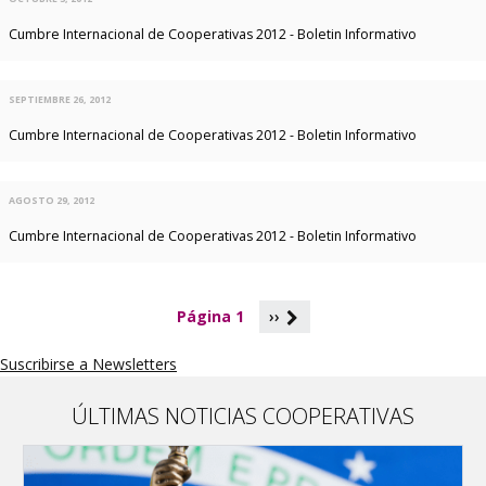
Cumbre Internacional de Cooperativas 2012 - Boletin Informativo
SEPTIEMBRE 26, 2012
Cumbre Internacional de Cooperativas 2012 - Boletin Informativo
AGOSTO 29, 2012
Cumbre Internacional de Cooperativas 2012 - Boletin Informativo
P
Página 1
››
a
g
Suscribirse a Newsletters
i
n
a
ÚLTIMAS NOTICIAS COOPERATIVAS
c
i
ó
n