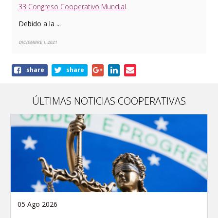
33 Congreso Cooperativo Mundial
Debido a la ...
DICIEMBRE 1, 2021
Share
share
share
this
article
ÚLTIMAS NOTICIAS COOPERATIVAS
05 Ago 2026