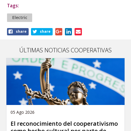
Tags:
Electric
Share
share
share
this
article
ÚLTIMAS NOTICIAS COOPERATIVAS
05 Ago 2026
El reconocimiento del cooperativismo
como hecho cultural por parte de