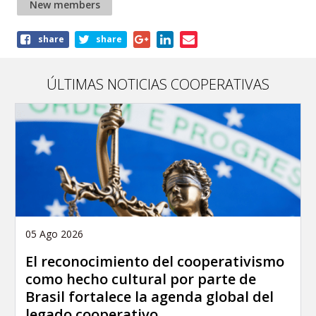
New members
Share
share
share
this
article
ÚLTIMAS NOTICIAS COOPERATIVAS
05 Ago 2026
El reconocimiento del cooperativismo
como hecho cultural por parte de
Brasil fortalece la agenda global del
legado cooperativo.