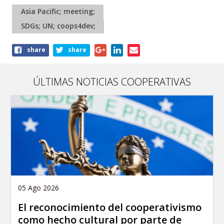
Asia Pacific; meeting;
SDGs; UN; coops4dev;
Share
share
share
this
article
ÚLTIMAS NOTICIAS COOPERATIVAS
05 Ago 2026
El reconocimiento del cooperativismo
como hecho cultural por parte de