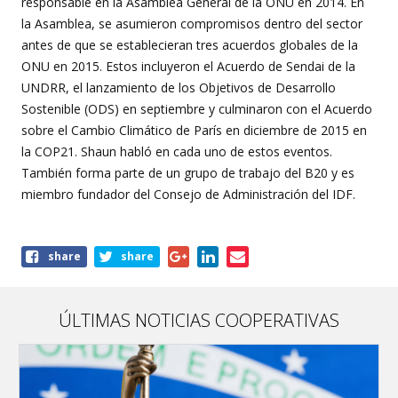
responsable en la Asamblea General de la ONU en 2014. En
la Asamblea, se asumieron compromisos dentro del sector
antes de que se establecieran tres acuerdos globales de la
ONU en 2015. Estos incluyeron el Acuerdo de Sendai de la
UNDRR, el lanzamiento de los Objetivos de Desarrollo
Sostenible (ODS) en septiembre y culminaron con el Acuerdo
sobre el Cambio Climático de París en diciembre de 2015 en
la COP21. Shaun habló en cada uno de estos eventos.
También forma parte de un grupo de trabajo del B20 y es
miembro fundador del Consejo de Administración del IDF.
Share
share
share
this
page
ÚLTIMAS NOTICIAS COOPERATIVAS