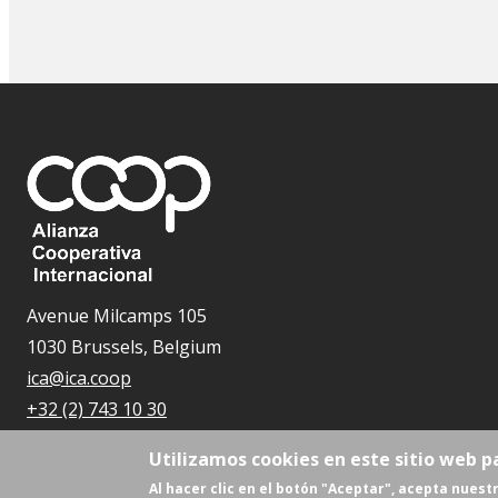
Avenue Milcamps 105
1030 Brussels, Belgium
ica@ica.coop
+32 (2) 743 10 30
Utilizamos cookies en este sitio web p
Al hacer clic en el botón "Aceptar", acepta nuestr