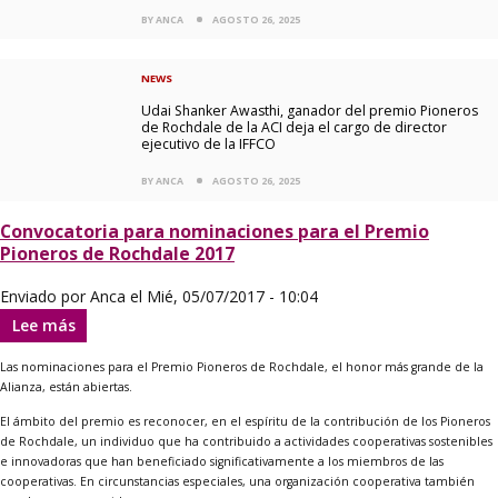
BY ANCA
AGOSTO 26, 2025
NEWS
Udai Shanker Awasthi, ganador del premio Pioneros
de Rochdale de la ACI deja el cargo de director
ejecutivo de la IFFCO
BY ANCA
AGOSTO 26, 2025
Convocatoria para nominaciones para el Premio
Pioneros de Rochdale 2017
Enviado por
Anca
el
Mié, 05/07/2017 - 10:04
Lee más
sobre
Convocatoria
para
Las nominaciones para el Premio Pioneros de Rochdale, el honor más grande de la
nominaciones
Alianza, están abiertas.
para
el
El ámbito del premio es reconocer, en el espíritu de la contribución de los Pioneros
Premio
de Rochdale, un individuo que ha contribuido a actividades cooperativas sostenibles
Pioneros
e innovadoras que han beneficiado significativamente a los miembros de las
de
cooperativas. En circunstancias especiales, una organización cooperativa también
Rochdale