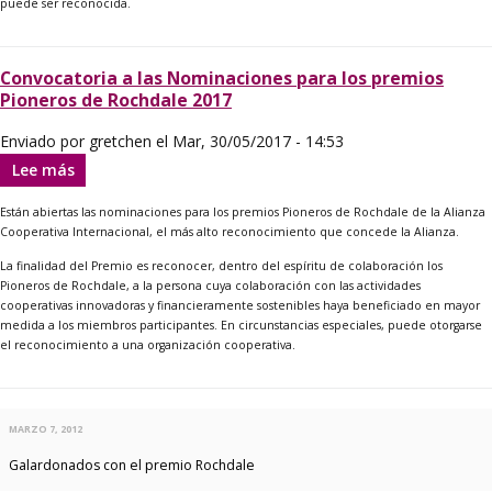
2017
puede ser reconocida.
Convocatoria a las Nominaciones para los premios
Pioneros de Rochdale 2017
Enviado por
gretchen
el
Mar, 30/05/2017 - 14:53
Lee más
sobre
Convocatoria
a
Están abiertas las nominaciones para los premios Pioneros de Rochdale de la Alianza
las
Cooperativa Internacional, el más alto reconocimiento que concede la Alianza.
Nominaciones
para
La finalidad del Premio es reconocer, dentro del espíritu de colaboración los
los
Pioneros de Rochdale, a la persona cuya colaboración con las actividades
premios
cooperativas innovadoras y financieramente sostenibles haya beneficiado en mayor
Pioneros
medida a los miembros participantes. En circunstancias especiales, puede otorgarse
de
Rochdale
el reconocimiento a una organización cooperativa.
2017
MARZO 7, 2012
Galardonados con el premio Rochdale