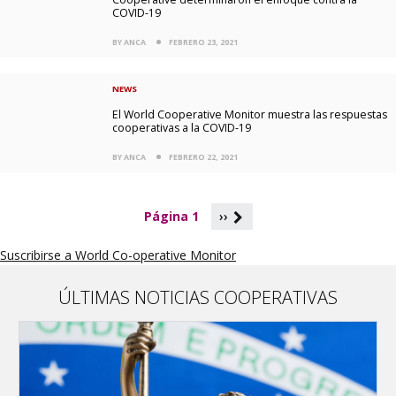
COVID-19
BY ANCA
FEBRERO 23, 2021
NEWS
El World Cooperative Monitor muestra las respuestas
cooperativas a la COVID-19
BY ANCA
FEBRERO 22, 2021
P
Página 1
››
a
g
Suscribirse a World Co-operative Monitor
i
n
a
ÚLTIMAS NOTICIAS COOPERATIVAS
c
i
ó
n