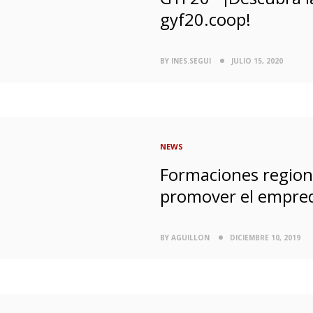
gyf20.coop!
BY INES.SEGUI
JULIO 15, 2020
NEWS
Formaciones region
promover el empre
BY AGUILLON
DICIEMBRE 10, 2019