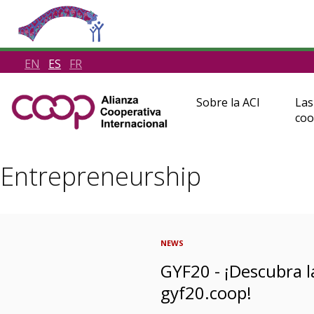
EN
ES
FR
Sobre la ACI
Las
coo
Entrepreneurship
NEWS
GYF20 - ¡Descubra l
gyf20.coop!