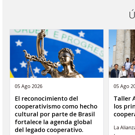
a
c
Ú
i
ó
n
05 Ago 2026
05 Ago 2
El reconocimiento del
Taller
cooperativismo como hecho
los pri
cultural por parte de Brasil
cooper
fortalece la agenda global
La Alianz
del legado cooperativo.