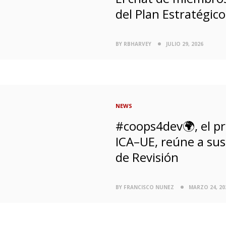
del Plan Estratégic
BY RBHARVEY
JULIO 29, 2026
NEWS
#coops4dev🌍, el p
ICA–UE, reúne a sus
de Revisión
BY FRANCISCO NUNEZ
MARZO 24, 20