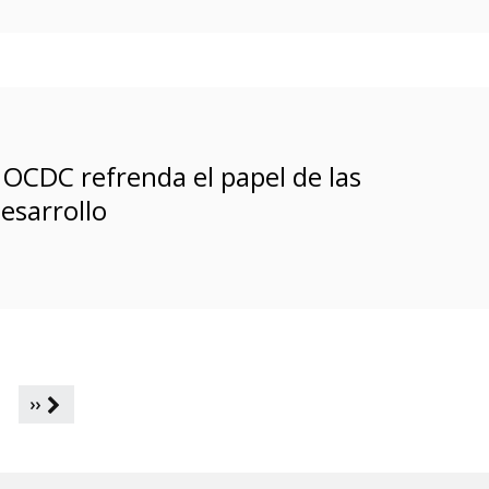
l OCDC refrenda el papel de las
esarrollo
1
››