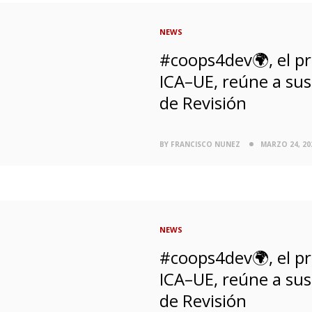
NEWS
#coops4dev🌍, el p
ICA–UE, reúne a sus
de Revisión
BY FRANCISCO NUNEZ
MARZO 24, 20
NEWS
#coops4dev🌍, el p
ICA–UE, reúne a sus
de Revisión