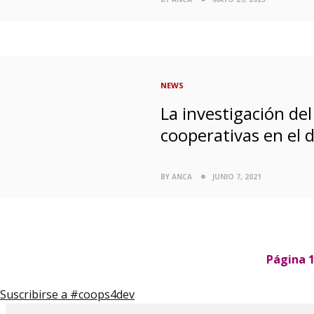
NEWS
La investigación de
cooperativas en el d
BY ANCA
JUNIO 7, 2021
P
Página 
a
g
Suscribirse a #coops4dev
i
n