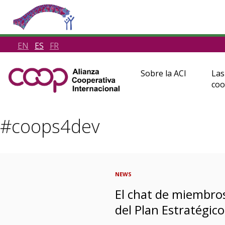
EN
ES
FR
Sobre la ACI
Las
coo
#coops4dev
NEWS
El chat de miembros
del Plan Estratégic