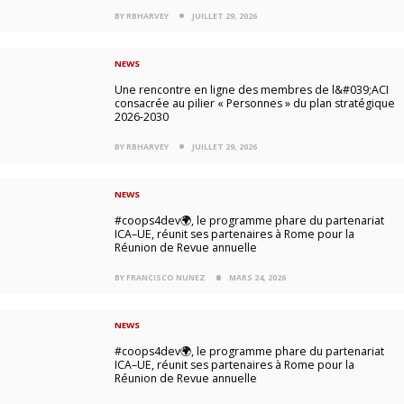
BY RBHARVEY
JUILLET 29, 2026
NEWS
Une rencontre en ligne des membres de l&#039;ACI
consacrée au pilier « Personnes » du plan stratégique
2026-2030
BY RBHARVEY
JUILLET 29, 2026
NEWS
#coops4dev🌍, le programme phare du partenariat
ICA–UE, réunit ses partenaires à Rome pour la
Réunion de Revue annuelle
BY FRANCISCO NUNEZ
MARS 24, 2026
NEWS
#coops4dev🌍, le programme phare du partenariat
ICA–UE, réunit ses partenaires à Rome pour la
Réunion de Revue annuelle