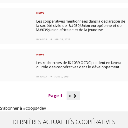
NEWS
Les coopératives mentionnées dans la déclaration de
la société civile de l&#039;Union européenne et de
l&#039;Union africaine et de la Jeunesse
BY ANCA
MAI 29, 2025
NEWS
Les recherches de l&#039;OCDC plaident en faveur
du rôle des coopératives dans le développement
BY ANCA
JUIN 7, 2021
P
Page 1
››
a
g
S'abonner à #coops4dev
i
n
a
DERNIÈRES ACTUALITÉS COOPÉRATIVES
t