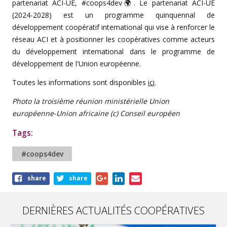
partenariat ACI-UE, #coops4dev🌍. Le partenariat ACI-UE
(2024-2028) est un programme quinquennal de
développement coopératif international qui vise à renforcer le
réseau ACI et à positionner les coopératives comme acteurs
du développement international dans le programme de
développement de l'Union européenne.
Toutes les informations sont disponibles
ici
.
Photo l
a troisième réunion ministérielle Union
européenne-Union africaine
(c) Conseil européen
Tags:
#coops4dev
Share
share
share
this
article
DERNIÈRES ACTUALITÉS COOPÉRATIVES