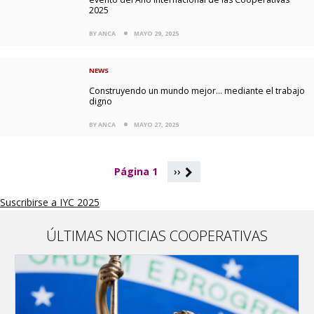
2025
BY ANCA
MAYO 29, 2025
NEWS
Construyendo un mundo mejor... mediante el trabajo
digno
BY ANCA
MAYO 27, 2025
P
Página 1
››
a
g
Suscribirse a IYC 2025
i
n
a
ÚLTIMAS NOTICIAS COOPERATIVAS
c
i
ó
n