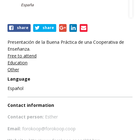
España
Share
share
share
this
event
Presentación de la Buena Práctica de una Cooperativa de
Enseñanza.
Free to attend
Education
Other
Language
Español
Contact information
Contact person:
Esther
Email:
forokoop@forokoop.coop