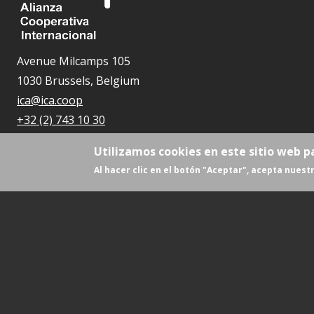
Avenue Milcamps 105
1030 Brussels, Belgium
ica@ica.coop
+32 (2) 743 10 30
Utilizamos cookies en este sitio web p
Al hacer clic en el botón "Aceptar", acepta nuestr