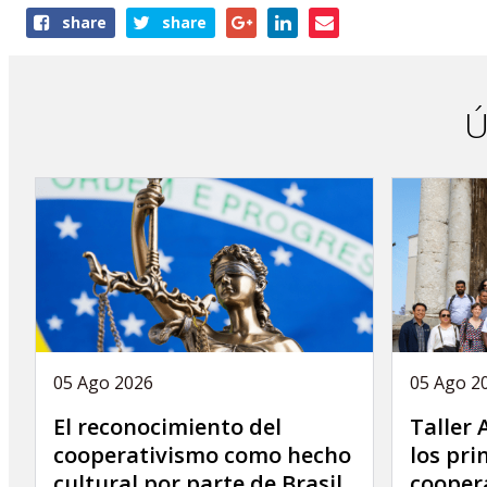
Share
share
share
this
publication
Ú
05 Ago 2026
05 Ago 2
El reconocimiento del
Taller
cooperativismo como hecho
los pri
cultural por parte de Brasil
coopera