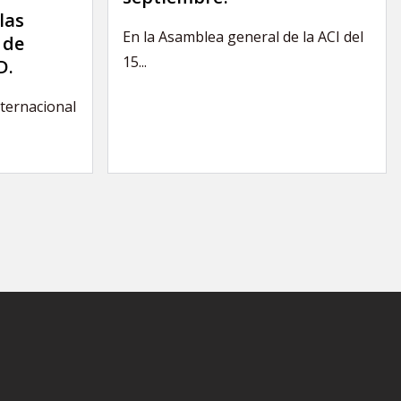
las
En la Asamblea general de la ACI del
 de
15...
D.
nternacional