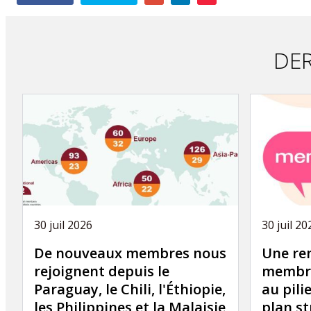
this
publication
DER
30 juil 2026
30 juil 20
De nouveaux membres nous
Une ren
rejoignent depuis le
membre
Paraguay, le Chili, l'Éthiopie,
au pili
les Philippines et la Malaisie
plan st