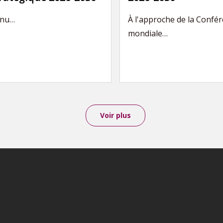
enu…
À l'approche de la Confé
mondiale…
Voir plus