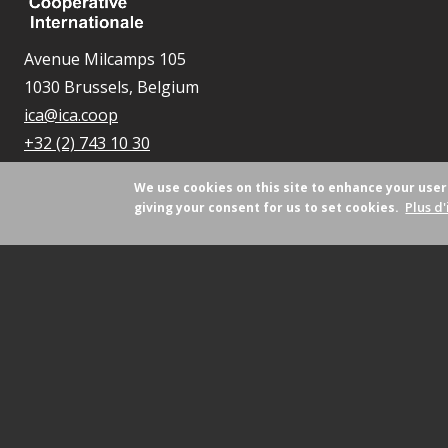
Avenue Milcamps 105
1030 Brussels, Belgium
ica@ica.coop
+32 (2) 743 10 30
We use cookies on this site to enhance your use
Plus d'
giving your consent for us to set cookies.