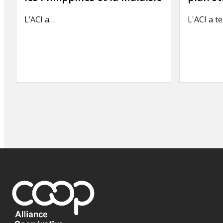
L’ACI a…
L'ACI a t