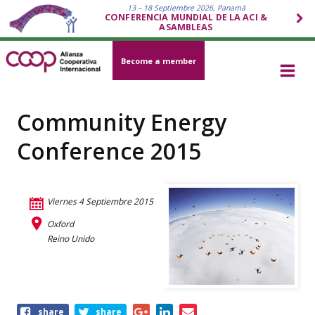
13 – 18 Septiembre 2026, Panamá
CONFERENCIA MUNDIAL DE LA ACI &
ASAMBLEAS
Become a member
Community Energy
Conference 2015
Viernes 4 Septiembre 2015
Oxford
Reino Unido
Share
share
share