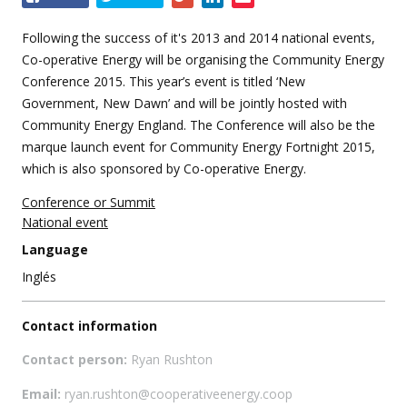
this
event
Following the success of it's 2013 and 2014 national events,
Co-operative Energy will be organising the Community Energy
Conference 2015. This year’s event is titled ‘New
Government, New Dawn’ and will be jointly hosted with
Community Energy England. The Conference will also be the
marque launch event for Community Energy Fortnight 2015,
which is also sponsored by Co-operative Energy.
Conference or Summit
National event
Language
Inglés
Contact information
Contact person:
Ryan Rushton
Email:
ryan.rushton@cooperativeenergy.coop