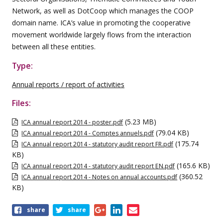
Network, as well as DotCoop which manages the COOP
domain name. ICA’s value in promoting the cooperative
movement worldwide largely flows from the interaction
between all these entities.
Type:
Annual reports / report of activities
Files:
(5.23 MB)
ICA annual report 2014 - poster.pdf
(79.04 KB)
ICA annual report 2014 - Comptes annuels.pdf
(175.74
ICA annual report 2014 - statutory audit report FR.pdf
KB)
(165.6 KB)
ICA annual report 2014 - statutory audit report EN.pdf
(360.52
ICA annual report 2014 - Notes on annual accounts.pdf
KB)
Share
share
share
this