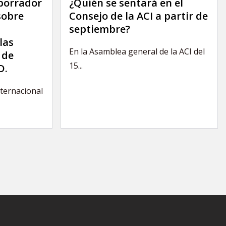
 borrador
¿Quién se sentará en el
sobre
Consejo de la ACI a partir de
septiembre?
las
En la Asamblea general de la ACI del
 de
15...
D.
nternacional