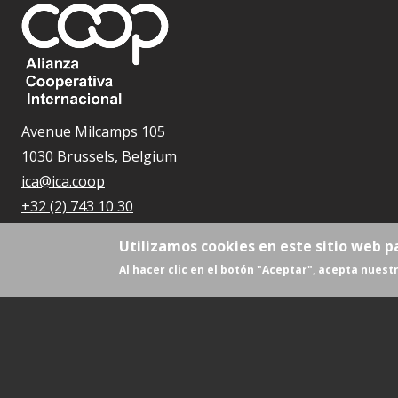
Avenue Milcamps 105
1030 Brussels, Belgium
ica@ica.coop
+32 (2) 743 10 30
Utilizamos cookies en este sitio web p
Al hacer clic en el botón "Aceptar", acepta nuestr